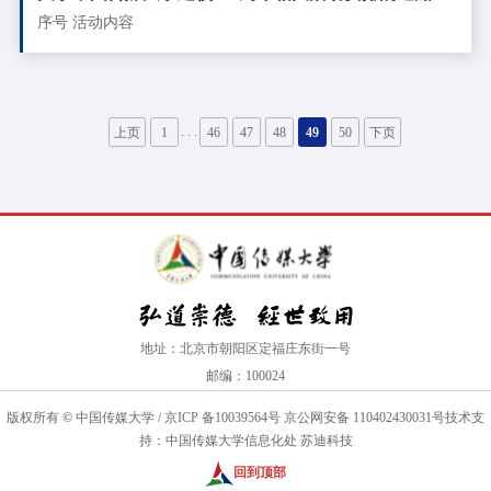
序号 活动内容
. . .
上页
1
46
47
48
49
50
下页
地址：北京市朝阳区定福庄东街一号
邮编：100024
版权所有
©
中国传媒大学
/
京ICP 备10039564号
京公网安备 110402430031号
技术支
持：中国传媒大学信息化处 苏迪科技
回到顶部