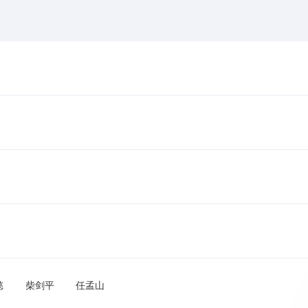
懿
柴剑平
任孟山