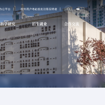
A办公平台
校外用户
考生
校友
访客
应聘者
科学研究
招生就业
合作交流
后勤服务
科研机构
培训教育招生
传媒大学教育基金会
育学院招
心
技术教育
校医院
科研学术
国际预科招生
MPA招生
导服务