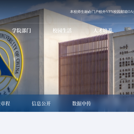
本校师生
融合门户
校外VPN
校园邮箱
O
学院部门
校园生活
人才培养
党群职能部门
学校章程
本科生教育
信息化服务
行政职能部门
科研学术简介
本科招生
国际交流
研究生教育
设备仪器场馆预约
直（附）属单位
学术委员会
研究生招生
国内合作
师资队伍
教学科研单位
学历继续教育
电话黄页
学术期刊
教育发展中心
国际传媒教育
校历
科学研究处
国际传媒教
教育服务中
高等职业
学历继续教育招生
生
MBA人才培养
心港湾
培训教育
图书馆
白杨课堂
国际学生招生
MBA招生
职业教育国际（预
就业创业指
科）招生
校章程
信息公开
数据中传