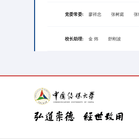
党委常委:
廖祥忠
张树庭
张
校长助理:
​金 炜
舒刚波