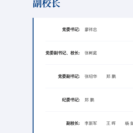
副校长
党委书记:
廖祥忠
党委副书记、校长:
张树庭
党委副书记:
张绍华
郑 鹏
纪委书记:
郑 鹏
副校长:
李新军
王 晖
杨 