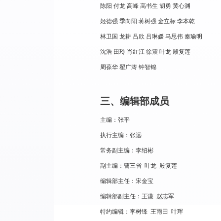
陈阳 付龙 高峰 高书生 胡勇 黄心渊
姬德强 季向阳 蒋树强 金立标 李本乾
林卫国 龙耕 吕欣 吕琳媛 马思伟 秦瑜明
沈浩 田玲 肖红江 徐震 叶龙 殷复莲
周葆华 翟广涛 钟智锦
三、编辑部成员
主编：张平
执行主编：
张远
常务副主编：
李绍彬
副主编：曹三省 叶龙 殷复莲
编辑部主任：宋金宝
编辑部副主任：王谦 赵志军
特约编辑：李树锋 王雨田 叶珲