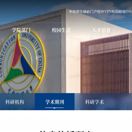
本校师生
融合门户
校外VPN
校园邮箱
O
学院部门
校园生活
人才培养
党群职能部门
学校章程
本科生教育
信息化服务
行政职能部门
科研学术简介
本科招生
国际交流
研究生教育
设备仪器场馆预约
直（附）属单位
学术委员会
研究生招生
国内合作
师资队伍
教学科研单位
学历继续教育
电话黄页
学术期刊
教育发展中心
国际传媒教育
校历
科学研究处
国际传媒教
教育服务中
高等职业
学历继续教育招生
生
MBA人才培养
心港湾
培训教育
图书馆
白杨课堂
国际学生招生
MBA招生
职业教育国际（预
就业创业指
科）招生
科研机构
学术期刊
科研学术