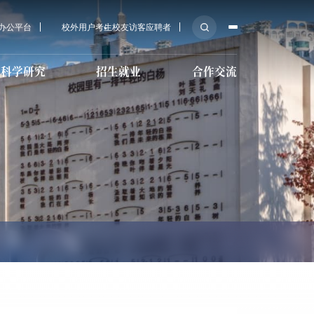
A办公平台
校外用户
考生
校友
访客
应聘者
科学研究
招生就业
合作交流
后勤服务
科研机构
培训教育招生
传媒大学教育基金会
育学院招
心
技术教育
校医院
科研学术
国际预科招生
MPA招生
导服务