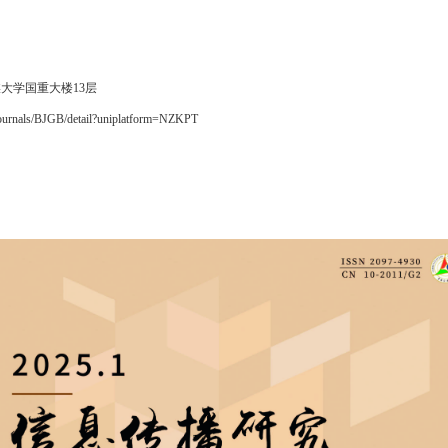
大学国重大楼13层
i/journals/BJGB/detail?uniplatform=NZKPT