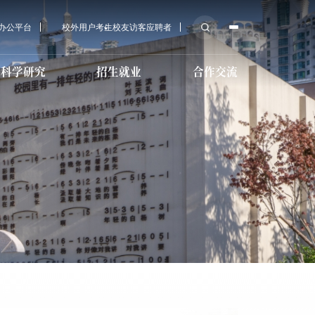
A办公平台
校外用户
考生
校友
访客
应聘者
科学研究
招生就业
合作交流
后勤服务
科研机构
培训教育招生
传媒大学教育基金会
育学院招
心
技术教育
校医院
科研学术
国际预科招生
MPA招生
导服务