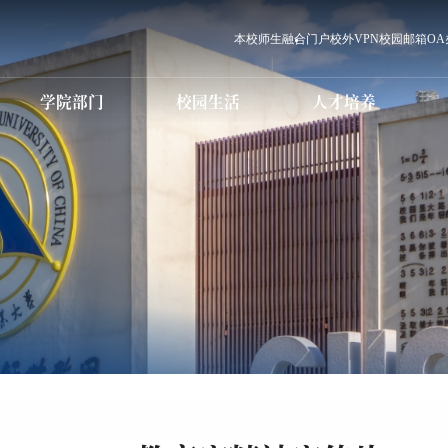
本校师生
融合门户
校外VPN
校园邮箱
O
学院部门
校园生活
人才培养
党群职能部门
学校章程
本科生教育
信息化服务
行政职能部门
科研学术简介
本科招生
国际交流
研究生教育
设备仪器场馆预约
直（附）属单位
学术委员会
研究生招生
国内合作
师资队伍
教学科研单位
学历继续教育
电话黄页
学术期刊
教育发展中心
国际传媒教育
校历
科学研究处
国际传媒教
教育服务中
高等职业
学历继续教育招生
生
MBA人才培养
心港湾
培训教育
图书馆
白杨课堂
国际学生招生
MBA招生
职业教育国际（预
就业创业指
科）招生