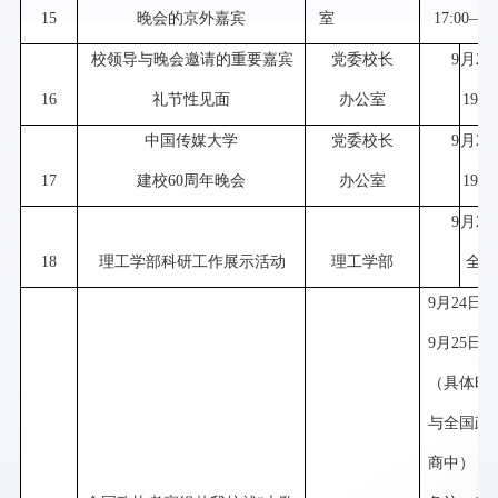
15
晚会的京外嘉宾
室
17:00—18
校领导与晚会邀请的重要嘉宾
党委校长
9
月
20
16
礼节性见面
办公室
19:00
中国传媒大学
党委校长
9
月
20
17
建校
60
周年晚会
办公室
19:30
9
月
20
18
理工学部科研工作展示活动
理工学部
全天
9
月
24
日
—
9
月
25
日
（具体时
与全国政
商中）