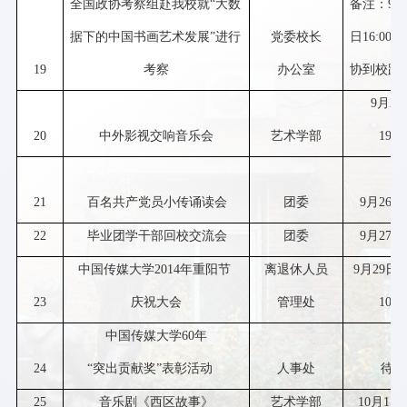
全国政协考察组赴我校就
“
大数
备注：
9
月
据下的中国书画艺术发展
”
进行
党委校长
日
16:00
全
19
考察
办公室
协到校踩
9
月
24
20
中外影视交响音乐会
艺术学部
19:0
21
百名共产党员小传诵读会
团委
9
月
26
日
22
毕业团学干部回校交流会
团委
9
月
27
日
中国传媒大学
2014
年重阳节
离退休人员
9
月
29
日
23
庆祝大会
管理处
10:0
中国传媒大学
60
年
24
“
突出贡献奖
”
表彰活动
人事处
待定
25
音乐剧《西区故事》
艺术学部
10
月
15