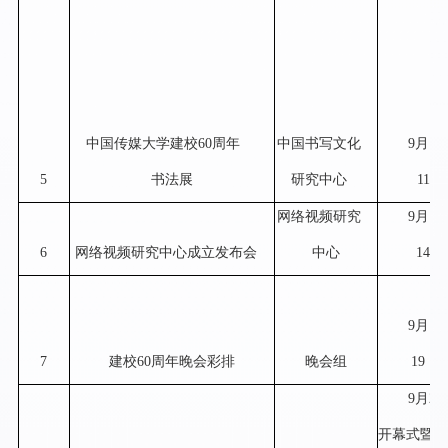
中国传媒大学建校
60
周年
中国书写文化
9
月
19
5
书法展
研究中心
11:00
网络视频研究
9
月
19
6
网络视频研究中心成立发布会
中心
14:0
9
月
19
7
建校
60
周年晚会彩排
晚会组
19
：
3
9
月
20
开幕式暨成