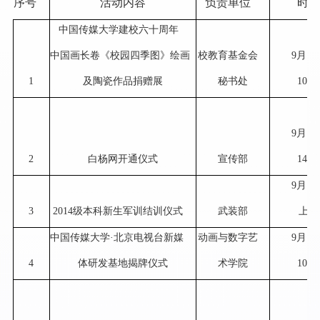
序号
活动内容
负责单位
时
中国传媒大学建校六十周年
中国画长卷《校园四季图》绘画
校教育基金会
9
月
18
1
及陶瓷作品捐赠展
秘书处
10:0
9
月
18
2
白杨网开通仪式
宣传部
14:0
9
月
19
3
2014
级本科新生军训结训仪式
武装部
上午
中国传媒大学
·
北京电视台新媒
动画与数字艺
9
月
19
4
体研发基地揭牌仪式
术学院
10:0