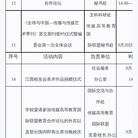
12
合作论坛
秘书处
14:00—16:
文科科研处
《全球与中国
—
传播与传媒艺
传媒高等教育
术季刊》英文期刊签约仪式暨编
国
13
委会第一次全体会议
际联盟秘书处
9
月
20
日下
序号
活动内容
负责单位
时
社会服务
9
月
20
14
江西校友会美术作品捐赠仪式
办公室
14:3
国际交流与合
作处
学校宴请参加传媒高等教育国
传媒高等教育
际联盟教育合作论坛的外宾以
国际联盟
及部分国内即将出席当晚校庆
9
月
20
党委校长办公